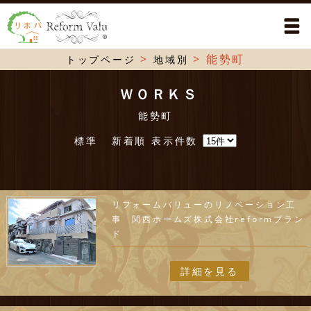
>
>
能勢町
トップページ
地域別
ＷＯＲＫＳ
能勢町
標準
新着順
表示件数
リフォームバリューのリノベーション工
事 関西ホームズ株式会社reformブラン
ド
詳細を見る