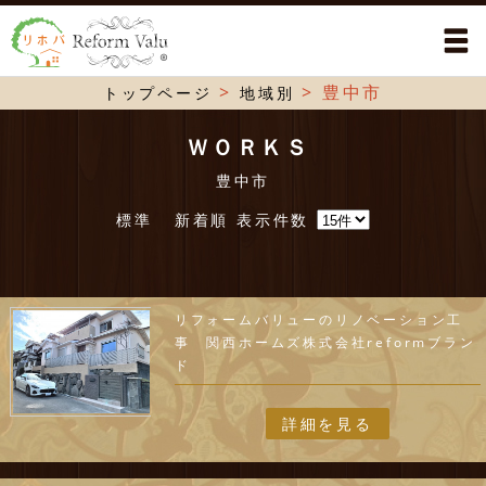
>
>
豊中市
トップページ
地域別
ＷＯＲＫＳ
豊中市
標準
新着順
表示件数
リフォームバリューのリノベーション工
事 関西ホームズ株式会社reformブラン
ド
詳細を見る