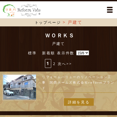
>
戸建て
トップページ
ＷＯＲＫＳ
戸建て
標準
新着順
表示件数
1
2
次へ>>
リフォームバリューのリノベーション工
事 関西ホームズ株式会社reformブラン
ド
詳細を見る