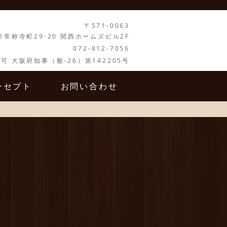
〒571-0063
市常称寺町29-20 関西ホームズビル2F
072-812-7056
可 大阪府知事（般-26）第142205号
ンセプト
お問い合わせ
NCEPT
CONTACT