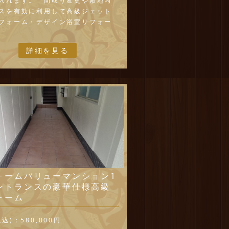
入れます。 間取り変更や敷地内
スを有効に利用して高級ジェット
フォーム・デザイン浴室リフォー
画いたします。
詳細を見る
ォームバリューマンション1
ントランスの豪華仕様高級
ォーム
税込)：
580,000円