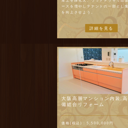
屋上を緑化又、ウッドデッキで団
ースを増やしテナントの一部とし
を向上させよう。
詳細を見る
大阪高層マンション内装,
備総合リフォーム
価格(税込)：
5,500,000円