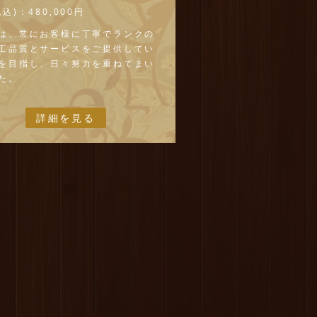
税込)：
480,000円
は、常にお客様に丁寧でランクの
工品質とサービスをご提供してい
を目指し、日々努力を重ねてまい
た。
人一人ひとりがお客様に「安
「満足」だけではなく、「納得」
詳細を見る
動」まで差し上げたいと、心から
おります。
,マンション,店舗など全てにおいて
あふれる仕上がりをご提供致しま