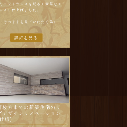
たエントランスを明るく豪華なエ
ンスに仕上げました。
にそのままを見ていただく為に、
ームバリューでは写真の編集はし
ません。 すべて、そのままの画
詳細を見る
良な表現だと判断して表示してお
。 又、画像を購入し表示、当社
していない画像は表示しておりま
 全てのお客様に本当のリフォー
ていただく為に。
高級リフォームはリホバ
府枚方市での新築住宅のリ
グデザインリノベーション
仕様)