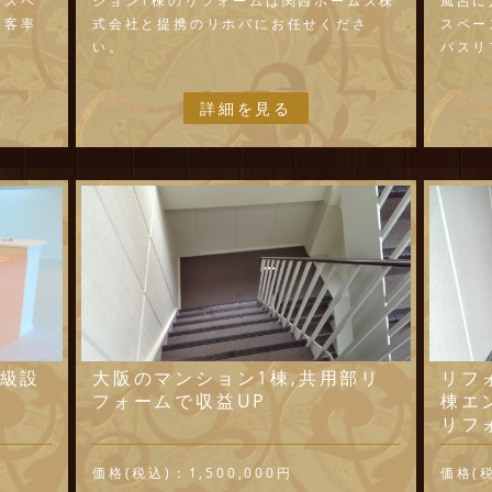
欒スペ
ション1棟のリフォームは関西ホームズ株
風呂に
集客率
式会社と提携のリホバにお任せくださ
スペー
い。
バスリ
ムを計
詳細を見る
高級設
大阪のマンション1棟,共用部リ
リフ
フォームで収益UP
棟エ
リフ
価格(税込)：
1,500,000円
価格(