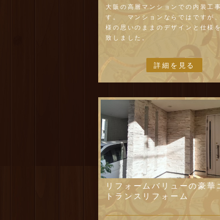
大阪の高層マンションでの内装工
す。 マンションならではですが
様の思いのままのデザインと仕様
致しました。
デザイン提案は当社の1級建築施工
士がお客様と共に相談し
詳細を見る
又、ご提案いたしますので分らな
ご安心ください。
2D図面製作や3D図面等の仕上が
る程度分る図面を作成いたします
リフォームバリューの豪華
トランスリフォーム