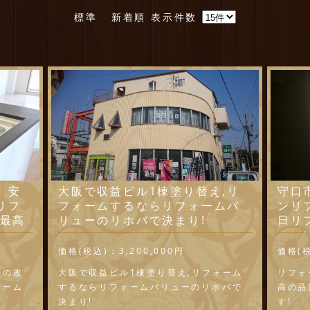
標準
新着順
表示件数
 安
大阪で収益ビル1棟塗り替え,リ
守口
リフ
フォームするならリフォームバ
ンリ
 最高
リューのリホバで決まり!
日リ
ュー
価格(税込)：
3,200,000円
価格(
件の改
大阪で収益ビル1棟塗り替え,リフォーム
リフォ
ォーム
するならリフォームバリューのリホバで
高の品
決まり!
す! 