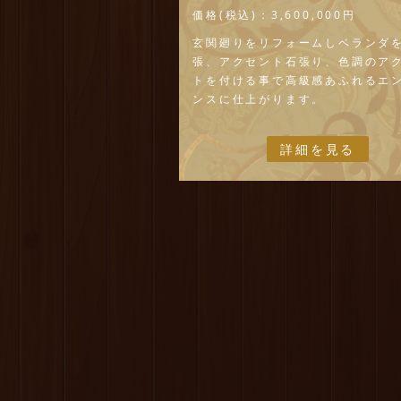
価格(税込)：
3,600,000円
玄関廻りをリフォームしベランダ
張、アクセント石張り、色調のア
トを付ける事で高級感あふれるエ
ンスに仕上がります。
詳細を見る