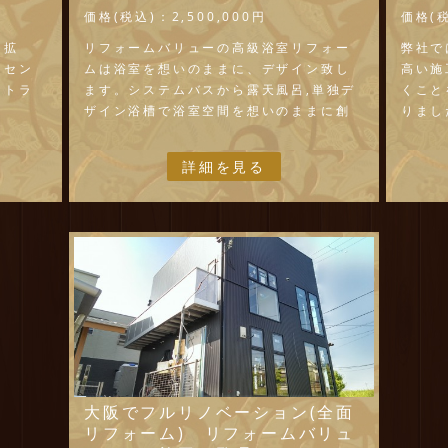
価格(税込)：
2,500,000円
価格(
を拡
リフォームバリューの高級浴室リフォー
弊社で
クセン
ムは浴室を想いのままに、デザイン致し
高い施
ントラ
ます。システムバスから露天風呂,単独デ
くこと
ザイン浴槽で浴室空間を想いのままに創
りまし
造致します。
また職
リホバのリフォームは画像改造は一切し
心」や
詳細を見る
ておりません。
や「感
思って
戸建て
高級感
す。
大阪でフルリノベーション(全面
リフォーム) リフォームバリュ