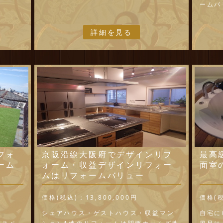
ームバ
詳細を見る
フォ
京阪沿線大阪府でデザインリフ
最高
ーム
ォーム・収益デザインリフォー
面室
ムはリフォームバリュー
価格(税込)：
13,800,000円
価格(
ム
シェアハウス・ゲストハウス・収益マン
自宅に