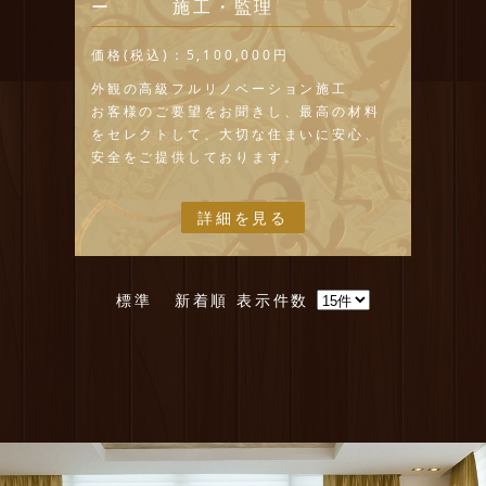
ー 施工・監理
価格(税込)：
5,100,000円
外観の高級フルリノベーション施工
お客様のご要望をお聞きし、最高の材料
をセレクトして、大切な住まいに安心、
安全をご提供しております。
詳細を見る
標準
新着順
表示件数