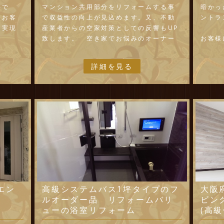
事で
マンション共用部分をリフォームする事
暗かっ
、お客
で収益性の向上が見込めます。又、不動
ントラ
を実現
産業者からの空家対策としての反響もUP
致します。 空き家でお悩みのオーナー
お客様
管理技
様、共用部分のリフォームやエントラン
リフォ
スなどを豪華にするだけで建物が別物に
ており
詳細を見る
くても
変わります。 大阪を中心に様々な建物
像が最
をリフォーム・新築を手掛けておりま
ります
りが、あ
す。
が施工
。
せん。
ムを見
大阪の
エン
高級システムバス1坪タイプのフ
大阪
ルオーダー品 リフォームバリ
ビン
ューの浴室リフォーム
(高級