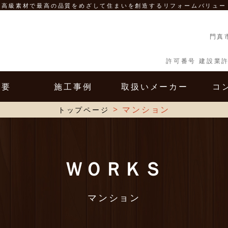
高級素材で最高の品質をめざして住まいを創造するリフォームバリュー
門真
許可番号 建設業許
概要
施工事例
取扱いメーカー
コ
ANY
WORKS
MAKER
CO
>
マンション
トップページ
ＷＯＲＫＳ
マンション