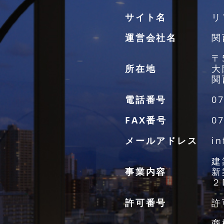
サイト名
リ
運営会社名
関
〒
所在地
大
関
電話番号
07
FAX番号
07
メールアドレス
in
建
事業内容
新
２
許可番号
許
商