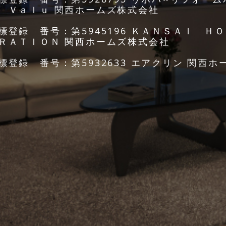
 Ｖａｌｕ 関西ホームズ株式会社
標登録 番号：第5945196 ＫＡＮＳＡＩ Ｈ
ＲＡＴＩＯＮ 関西ホームズ株式会社
標登録 番号：第5932633 エアクリン 関西