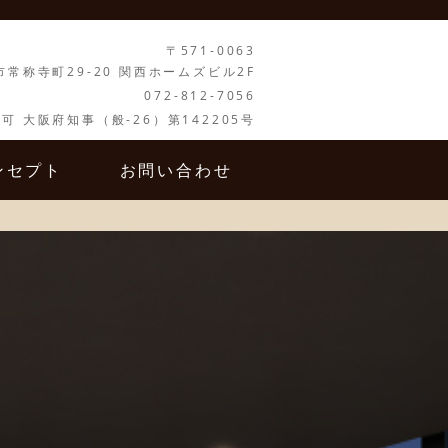
〒571-0063
市常称寺町29-20 関西ホームズビル2F
072-812-7056
可 大阪府知事（般-26）第142205号
ンセプト
お問い合わせ
NCEPT
CONTACT