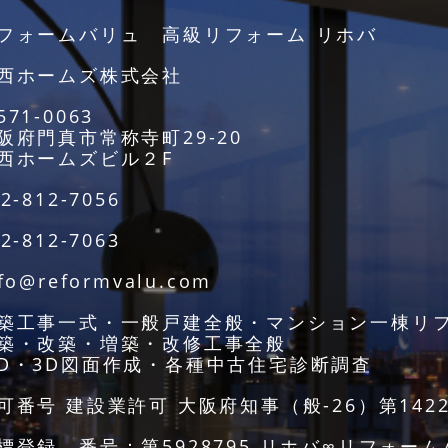
フォームバリュ 高級リフォーム リホバ
西ホームズ株式会社
571-0063
阪府門真市常称寺町29-20
西ホームズビル２F
2-812-7056
2-812-7063
fo@reformvalu.com
築工事一式・一般戸建全般・マンション一棟リ
築・改築・増築・改修工事全般
D・3D図面作成・各種中古住宅診断調査
可番号 建設業許可 大阪府知事（般-26）第1422
標登録 番号：第5928795 リホバ∞リフォー