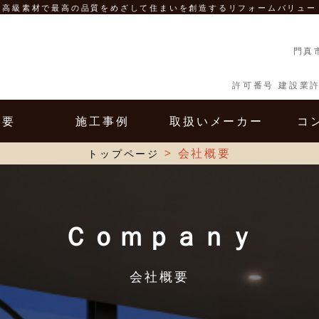
高級素材で最高の品質をめざして住まいを創造するリフォームバリュー
門真
許可番号 建設業許
概要
施工事例
取扱いメーカー
コ
ANY
WORKS
MAKER
CO
>
会社概要
トップページ
Ｃｏｍｐａｎｙ
会社概要