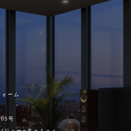
フォーム
05号
ムバリュー∞Ｒｅｆｏｒ