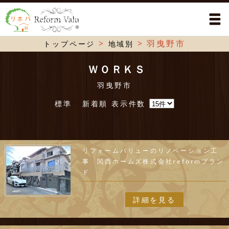
>
>
羽曳野市
トップページ
地域別
ＷＯＲＫＳ
羽曳野市
標準
新着順
表示件数
リフォームバリューのリノベーション工
事 関西ホームズ株式会社reformブラン
ド
詳細を見る