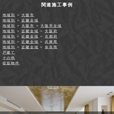
関連施工事例
地域別
>
大阪市
地域別
>
近畿全域
地域別
>
大阪市
>
大阪市全域
地域別
>
近畿全域
>
大阪府
地域別
>
近畿全域
>
京都府
地域別
>
近畿全域
>
兵庫県
地域別
>
近畿全域
>
奈良県
戸建て
その他
収益物件