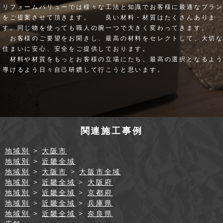
リフォームバリューでは様々な工法と知識でお客様に最適なプラ
をご提案させて頂きます。 良い材料・材質はたくさんありま
す。同じ物を使っても職人の腕一つで大きく変わってきます。
お客様のご要望をお聞きし、最高の材料をセレクトして、大切
住まいに安心、安全をご提供しております。
材料や材質をもっとお客様の立場にたち、最高の選択となるよ
導けるよう日々自己研鑽して行こうと思います。
関連施工事例
地域別
>
大阪市
地域別
>
近畿全域
地域別
>
大阪市
>
大阪市全域
地域別
>
近畿全域
>
大阪府
地域別
>
近畿全域
>
京都府
地域別
>
近畿全域
>
兵庫県
地域別
>
近畿全域
>
奈良県